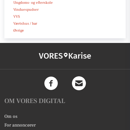
Ungdoms- og efterskole
Vinduespudser
VVS
Værtshus / bar
Øvrige
VORES
Karise
OM VORES DIGITAL
Om os
For annoncører