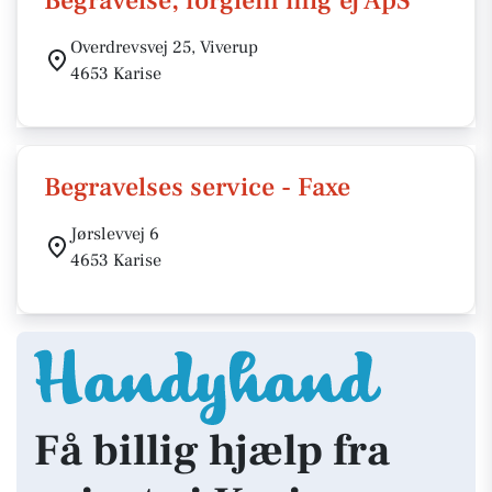
Begravelse, forglem mig ej ApS
Overdrevsvej 25, Viverup
4653 Karise
Begravelses service - Faxe
Jørslevvej 6
4653 Karise
Få billig hjælp fra