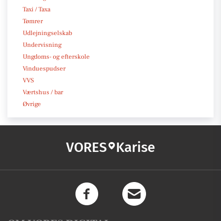
Taxi / Taxa
Tømrer
Udlejningselskab
Undervisning
Ungdoms- og efterskole
Vinduespudser
VVS
Værtshus / bar
Øvrige
VORES
Karise