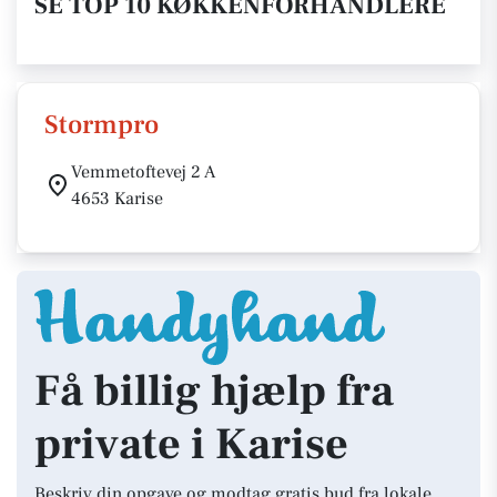
SE TOP 10 KØKKENFORHANDLERE
Stormpro
Vemmetoftevej 2 A
4653 Karise
Få billig hjælp fra
private i Karise
Beskriv din opgave og modtag gratis bud fra lokale