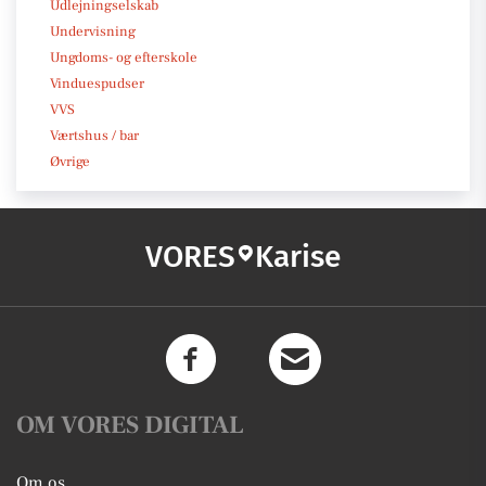
Udlejningselskab
Undervisning
Ungdoms- og efterskole
Vinduespudser
VVS
Værtshus / bar
Øvrige
VORES
Karise
OM VORES DIGITAL
Om os