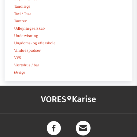
Tandlæge
Taxi / Taxa
Tømrer
Udlejningselskab
Undervisning
Ungdoms- og efterskole
Vinduespudser
VVS
Værtshus / bar
Øvrige
VORES
Karise