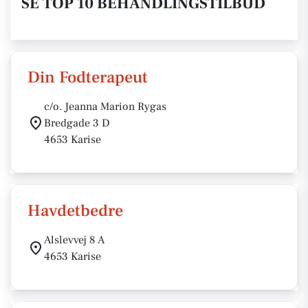
SE TOP 10 BEHANDLINGSTILBUD
Din Fodterapeut
c/o. Jeanna Marion Rygas
Bredgade 3 D
4653 Karise
Havdetbedre
Alslevvej 8 A
4653 Karise