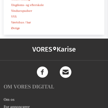
Ungdoms- og efterskole
Vinduespudser
VVS
Værtshus / bar
Øvrige
VORES
Karise
OM VORES DIGITAL
Om os
For annoncører