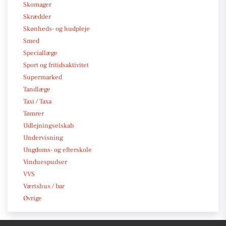
Skomager
Skrædder
Skønheds- og hudpleje
Smed
Speciallæge
Sport og fritidsaktivitet
Supermarked
Tandlæge
Taxi / Taxa
Tømrer
Udlejningselskab
Undervisning
Ungdoms- og efterskole
Vinduespudser
VVS
Værtshus / bar
Øvrige