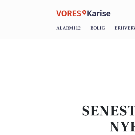
VORES
Karise
ALARM112
BOLIG
ERHVER
SENEST
NYH