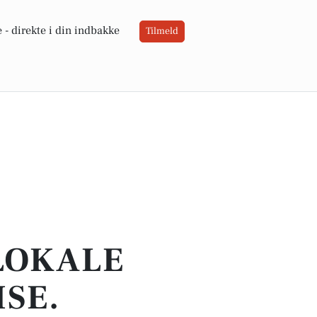
 -
direkte i din indbakke
Tilmeld
 LOKALE
ISE.