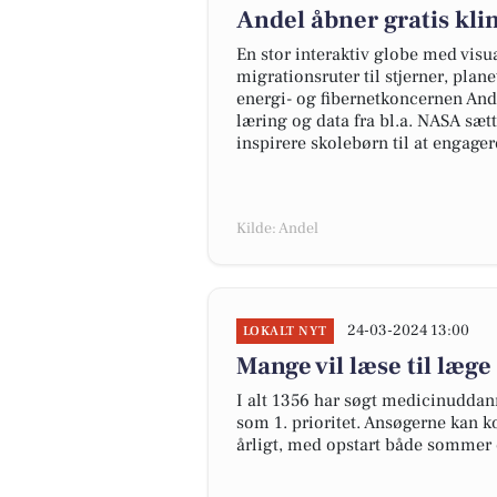
Andel åbner gratis kli
En stor interaktiv globe med visua
migrationsruter til stjerner, plan
energi- og fibernetkoncernen And
læring og data fra bl.a. NASA sæt
inspirere skolebørn til at engage
Kilde: Andel
24-03-2024 13:00
LOKALT NYT
Mange vil læse til læge
I alt 1356 har søgt medicinuddan
som 1. prioritet. Ansøgerne kan k
årligt, med opstart både sommer o