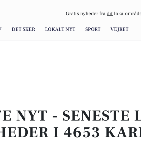
Gratis nyheder fra
dit
lokalområde
V
DET SKER
LOKALT NYT
SPORT
VEJRET
E NYT - SENESTE
EDER I 4653 KAR