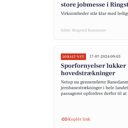
store jobmesse i Rings
Virksomheder står klar med ledig
Kilde: Ringsted Kommune
17-07-2024 09:03
LOKALT NYT
Sporfornyelser lukker f
hovedstrækninger
Netop nu gennemfører Banedanmar
jernbanestrækninger i hele landet.
passagerer opfordres derfor til a
Kopiér link