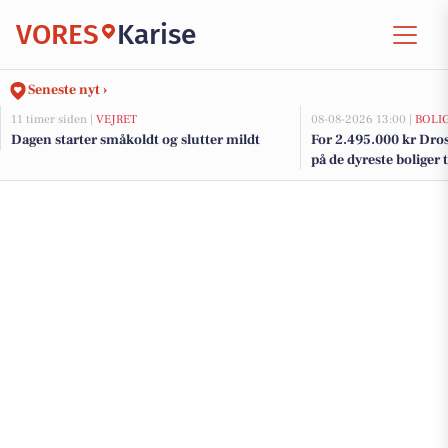
VORES
Karise
Seneste nyt ›
11 timer siden |
VEJRET
08-08-2026 13:00 |
BOLI
Dagen starter småkoldt og slutter mildt
For 2.495.000 kr Dross
på de dyreste boliger t