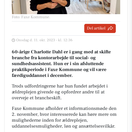
Foto: Faxe Kommune
.
Del artikel
Onsdag d. 11. okt. 2023 - kl. 12:36
60-årige Charlotte Dahl er i gang med at skifte
branche fra kontorarbejde til social- og
sundhedsassistent.
Hun er i sin afsluttende
praktikperiode i Faxe Kommune og vil være
færdiguddannet i december.
Trods udfordringerne har hun fundet arbejdet i
ældreplejen givende og opfordrer andre til at
overveje et brancheskift.
Faxe Kommune afholder et informationsmøde den
2. november, hvor interesserede kan høre mere om
mulighederne inden for ældreplejen,
uddannelsesmuligheder, løn og ansættelsesvilkår.