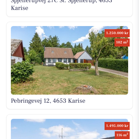
Spjellerupvej 27C St. Spjellerup, 4653
Karise
1.250.000 kr
2
102 m
Pebringevej 12, 4653 Karise
1.495.000 kr
2
116 m