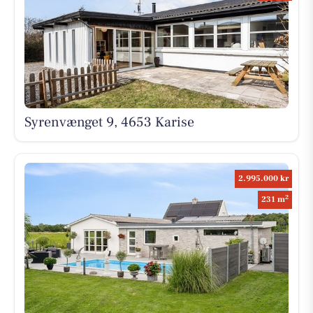
Syrenvænget 9, 4653 Karise
2.995.000 kr
2
231 m