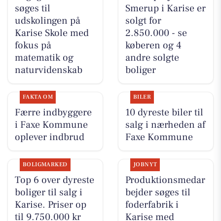
søges til
Smerup i Karise er
udskolingen på
solgt for
Karise Skole med
2.850.000 - se
fokus på
køberen og 4
matematik og
andre solgte
naturvidenskab
boliger
FAKTA OM
BILER
Færre indbyggere
10 dyreste biler til
i Faxe Kommune
salg i nærheden af
oplever indbrud
Faxe Kommune
BOLIGMARKED
JOBNYT
Top 6 over dyreste
Produktionsmedar
boliger til salg i
bejder søges til
Karise. Priser op
foderfabrik i
til 9.750.000 kr
Karise med