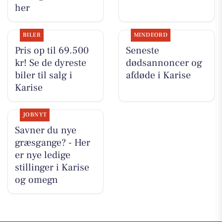
her
BILER
MINDEORD
Pris op til 69.500
Seneste
kr! Se de dyreste
dødsannoncer og
biler til salg i
afdøde i Karise
Karise
JOBNYT
Savner du nye
græsgange? - Her
er nye ledige
stillinger i Karise
og omegn