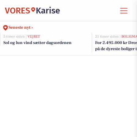
VORES
Karise
Seneste nyt ›
5 timer siden |
VEJRET
21 timer siden |
BOLIGM
Sol og lun vind sætter dagsordenen
For 2.495.000 kr Dross
på de dyreste boliger t