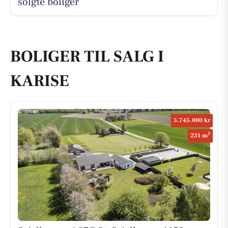
solgte boliger
BOLIGER TIL SALG I
KARISE
5.745.000 kr
2
231 m