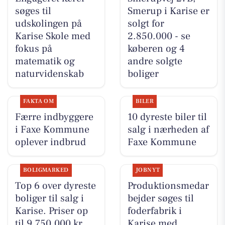
søges til
Smerup i Karise er
udskolingen på
solgt for
Karise Skole med
2.850.000 - se
fokus på
køberen og 4
matematik og
andre solgte
naturvidenskab
boliger
FAKTA OM
BILER
Færre indbyggere
10 dyreste biler til
i Faxe Kommune
salg i nærheden af
oplever indbrud
Faxe Kommune
BOLIGMARKED
JOBNYT
Top 6 over dyreste
Produktionsmedar
boliger til salg i
bejder søges til
Karise. Priser op
foderfabrik i
til 9.750.000 kr
Karise med