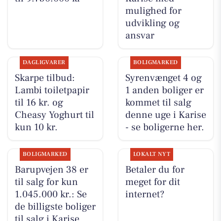
mulighed for
udvikling og
ansvar
DAGLIGVARER
BOLIGMARKED
Skarpe tilbud:
Syrenvænget 4 og
Lambi toiletpapir
1 anden boliger er
til 16 kr. og
kommet til salg
Cheasy Yoghurt til
denne uge i Karise
kun 10 kr.
- se boligerne her.
BOLIGMARKED
LOKALT NYT
Barupvejen 38 er
Betaler du for
til salg for kun
meget for dit
1.045.000 kr.: Se
internet?
de billigste boliger
til salg i Karise