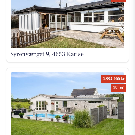
Syrenvænget 9, 4653 Karise
2.995.000 kr
2
231 m