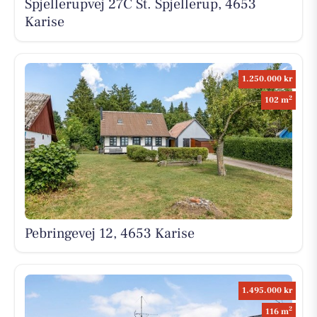
Spjellerupvej 27C St. Spjellerup, 4653
Karise
1.250.000 kr
2
102 m
Pebringevej 12, 4653 Karise
1.495.000 kr
2
116 m