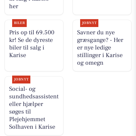
her
BILER
JOBNYT
Pris op til 69.500
Savner du nye
kr! Se de dyreste
græsgange? - Her
biler til salg i
er nye ledige
Karise
stillinger i Karise
og omegn
JOBNYT
Social- og
sundhedsassistent
eller hjælper
søges til
Plejehjemmet
Solhaven i Karise