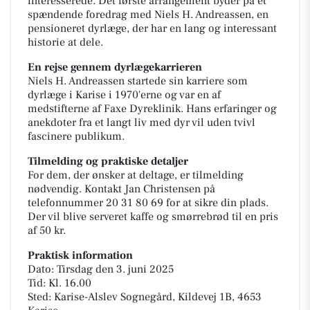
interesserede. Det første arrangement byder på et
spændende foredrag med Niels H. Andreassen, en
pensioneret dyrlæge, der har en lang og interessant
historie at dele.
En rejse gennem dyrlægekarrieren
Niels H. Andreassen startede sin karriere som
dyrlæge i Karise i 1970'erne og var en af
medstifterne af Faxe Dyreklinik. Hans erfaringer og
anekdoter fra et langt liv med dyr vil uden tvivl
fascinere publikum.
Tilmelding og praktiske detaljer
For dem, der ønsker at deltage, er tilmelding
nødvendig. Kontakt Jan Christensen på
telefonnummer 20 31 80 69 for at sikre din plads.
Der vil blive serveret kaffe og smørrebrød til en pris
af 50 kr.
Praktisk information
Dato: Tirsdag den 3. juni 2025
Tid: Kl. 16.00
Sted: Karise-Alslev Sognegård, Kildevej 1B, 4653