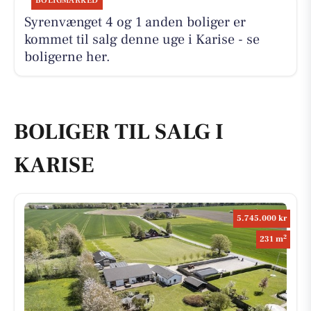
BOLIGMARKED
Syrenvænget 4 og 1 anden boliger er
kommet til salg denne uge i Karise - se
boligerne her.
BOLIGER TIL SALG I
KARISE
5.745.000 kr
2
231 m