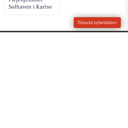
Solhaven i Karise
Tilmeld nyhedsbrev
VORES
Karise
OM VORES DIGITAL
Om os
For annoncører
Vilkår og Privatlivspolitik