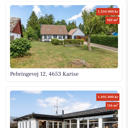
1.250.000 kr
2
102 m
Pebringevej 12, 4653 Karise
1.495.000 kr
2
116 m