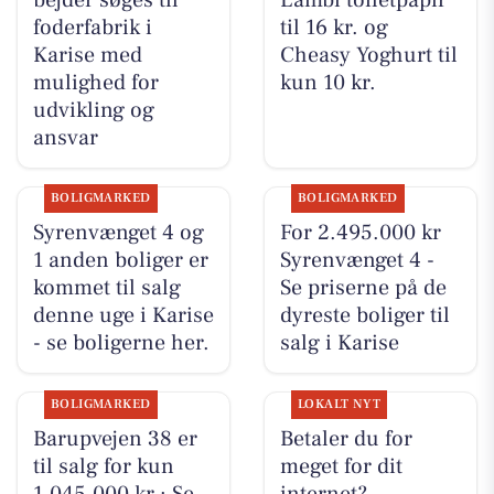
bejder søges til
Lambi toiletpapir
foderfabrik i
til 16 kr. og
Karise med
Cheasy Yoghurt til
mulighed for
kun 10 kr.
udvikling og
ansvar
BOLIGMARKED
BOLIGMARKED
Syrenvænget 4 og
For 2.495.000 kr
1 anden boliger er
Syrenvænget 4 -
kommet til salg
Se priserne på de
denne uge i Karise
dyreste boliger til
- se boligerne her.
salg i Karise
BOLIGMARKED
LOKALT NYT
Barupvejen 38 er
Betaler du for
til salg for kun
meget for dit
1.045.000 kr.: Se
internet?