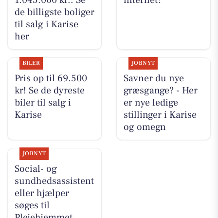
de billigste boliger
til salg i Karise
her
BILER
JOBNYT
Pris op til 69.500
Savner du nye
kr! Se de dyreste
græsgange? - Her
biler til salg i
er nye ledige
Karise
stillinger i Karise
og omegn
JOBNYT
Social- og
sundhedsassistent
eller hjælper
søges til
Plejehjemmet