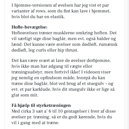
I hjemme-versionen af øvelsen har jeg vist et par
varianter af rows, som du fint kan lave i hjemmet,
hvis blot du har en elastik.
Hofte-bevægelse:
Hofteøvelsen træner musklerne omkring hoften. Det
vil særligt sige dine baglår, men evt. også balder og
lænd. Det kunne være øvelser som dødløft, rumænsk
dødløft, leg curls eller hip thrust.
Det kan være svært at lave de øvelser derhjemme,
hvis ikke man har adgang til vægte eller
træningsudstyr, men fortvivl ikke! I videoen viser
jeg nemlig en opfindsom måde, hvorpå du kan
træne dine baglår, blot ved brug af et stuegulv – og
evt. et par karklude, hvis dit stuegulv ikke er lige så
glat som mit.
Få hjælp til styrketræningen
Med cirka 3 sæt a’ 6 til 10 gentagelser i hver af disse
øvelser pr. træning, så er du godt kørende, hvis du
vil i gang med at træne.