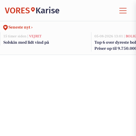
VORES
Karise
Seneste nyt ›
15 timer siden |
VEJRET
05-08-2026 13:01 |
BOLI
Solskin med lidt vind på
Top 6 over dyreste boli
Priser op til 9.750.00