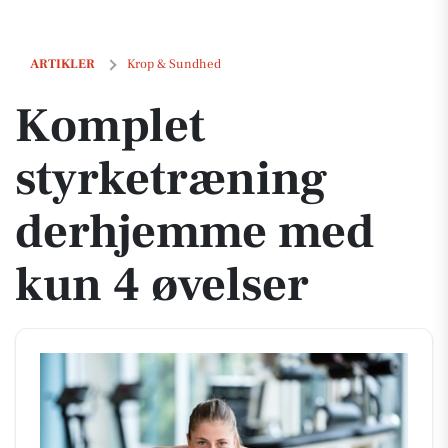
Komplet styrketræning derhjemme med kun 4 øvelser
ARTIKLER
Krop & Sundhed
Komplet
styrketræning
derhjemme med
kun 4 øvelser