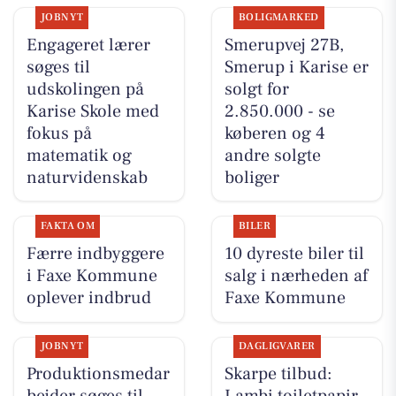
JOBNYT
BOLIGMARKED
Engageret lærer
Smerupvej 27B,
søges til
Smerup i Karise er
udskolingen på
solgt for
Karise Skole med
2.850.000 - se
fokus på
køberen og 4
matematik og
andre solgte
naturvidenskab
boliger
FAKTA OM
BILER
Færre indbyggere
10 dyreste biler til
i Faxe Kommune
salg i nærheden af
oplever indbrud
Faxe Kommune
JOBNYT
DAGLIGVARER
Produktionsmedar
Skarpe tilbud: