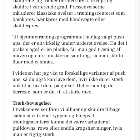
skuldrene, og træner dermed bryst, triceps og
skuldre i varierende grad. Presseøvelserne
inkluderer klassiske øvelser i træningscenteret som
bænkpres, bænkpres med håndvægte eller
skulderpres.
Til hjemmetræningsprogrammet har jeg valgt push
ups, der er en virkelig undervurderet øvelse. Da det i
praksis også er en planke, får man god træning af
maven og core-musklerne samtidig, så man slår to
fluer med et smæk.
I videoen har jeg vist to forskellige varianter af push
ups, så du også kan lave dem, hvis ikke du er stærk
nok til at lave dem på gulvet. Det er nemlig de
færreste, som er det til at starte med.
Træk-bevægelse:
I trække-øvelser fører vi albuer og skuldre tilbage,
sådan at vi træner ryggen og biceps. I
træningscenteret kunne det være varianter af
pulldowns, rows eller endda kropshævninger, hvis
man er rigtig stærk.