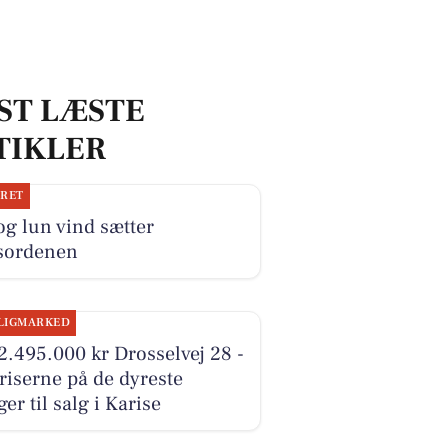
ST LÆSTE
TIKLER
JRET
og lun vind sætter
sordenen
LIGMARKED
2.495.000 kr Drosselvej 28 -
riserne på de dyreste
ger til salg i Karise