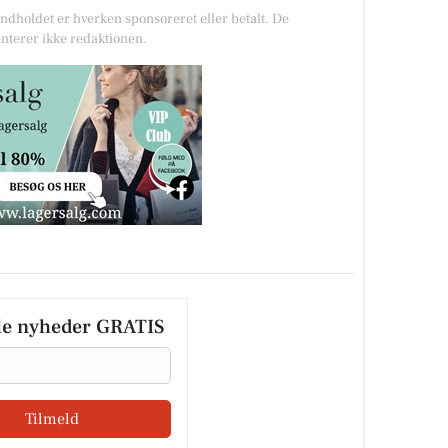
Indholdet er hverken sponsoreret eller betalt. De
nterer ikke redaktionen.
le nyheder GRATIS
Tilmeld