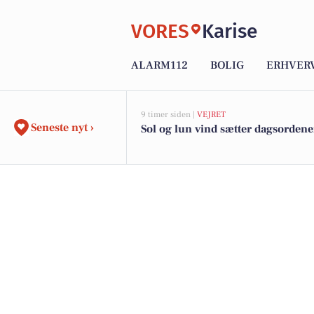
VORES
Karise
ALARM112
BOLIG
ERHVER
9 timer siden |
VEJRET
Seneste nyt ›
Sol og lun vind sætter dagsorden