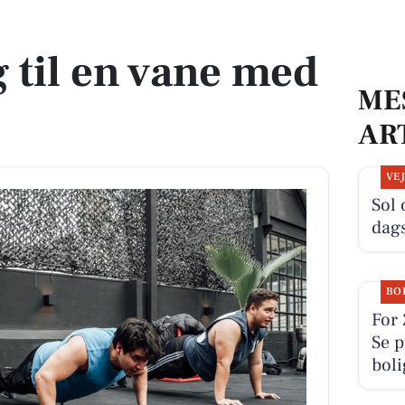
 til en vane med
ME
AR
VE
Sol 
dag
BO
For 
Se p
boli