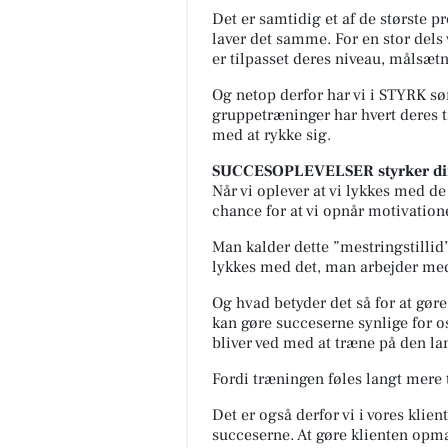
Det er samtidig et af de største p
laver det samme. For en stor del
er tilpasset deres niveau, målsætn
Og netop derfor har vi i STYRK sør
gruppetræninger har hvert deres t
med at rykke sig.
SUCCESOPLEVELSER styrker di
Når vi oplever at vi lykkes med de 
chance for at vi opnår motivatione
Man kalder dette ”mestringstillid”
lykkes med det, man arbejder me
Og hvad betyder det så for at gøre 
kan gøre succeserne synlige for os 
bliver ved med at træne på den la
Fordi træningen føles langt mere t
Det er også derfor vi i vores klien
succeserne. At gøre klienten opmæ