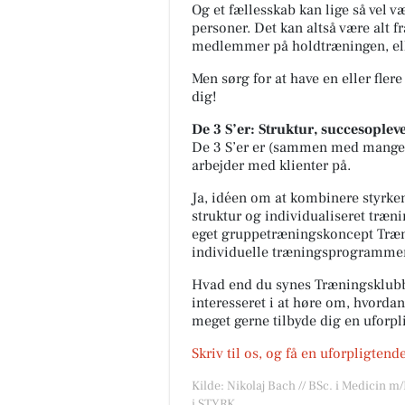
Og et fællesskab kan lige så vel 
personer. Det kan altså være alt f
medlemmer på holdtræningen, eller
Men sørg for at have en eller flere
dig!
De 3 S’er: Struktur, succesopleve
De 3 S’er er (sammen med mange a
arbejder med klienter på.
Ja, idéen om at kombinere styrken
struktur og individualiseret træning
eget gruppetræningskoncept Træn
individuelle træningsprogrammer
Hvad end du synes Træningsklubb
interesseret i at høre om, hvordan 
meget gerne tilbyde dig en uforp
Skriv til os, og få en uforpligtend
Kilde: Nikolaj Bach // BSc. i Medicin m
i STYRK