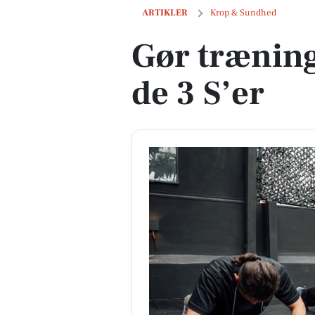
Gør træning til en vane med de 3 S’er
ARTIKLER
Krop & Sundhed
Gør træning
de 3 S’er