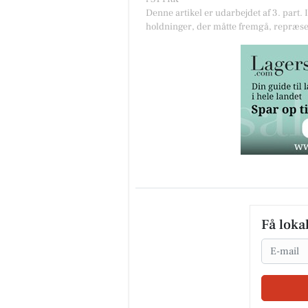
Denne artikel er udarbejdet af 3. part. 
holdninger, der måtte fremgå, repræse
Få loka
Email