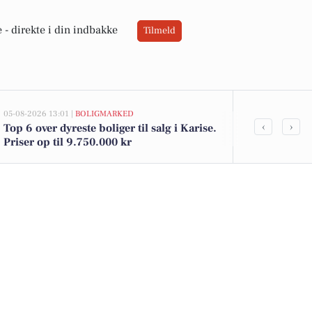
 -
direkte i din indbakke
Tilmeld
05-08-2026 13:01 |
BOLIGMARKED
04-08-2026 00:0
‹
›
Top 6 over dyreste boliger til salg i Karise.
Engageret læ
Priser op til 9.750.000 kr
Karise Skol
naturvidens