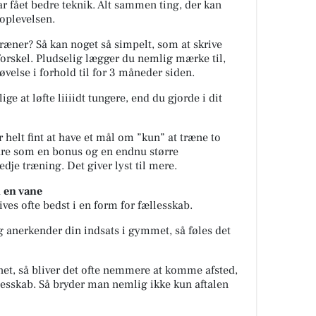
ar fået bedre teknik. Alt sammen ting, der kan
oplevelsen.
træner? Så kan noget så simpelt, som at skrive
orskel. Pludselig lægger du nemlig mærke til,
øvelse i forhold til for 3 måneder siden.
ige at løfte liiiidt tungere, end du gjorde i dit
r helt fint at have et mål om ”kun” at træne to
are som en bonus og en endnu større
edje træning. Det giver lyst til mere.
 en vane
ives ofte bedst i en form for fællesskab.
 og anerkender din indsats i gymmet, så føles det
ænet, så bliver det ofte nemmere at komme afsted,
ællesskab. Så bryder man nemlig ikke kun aftalen