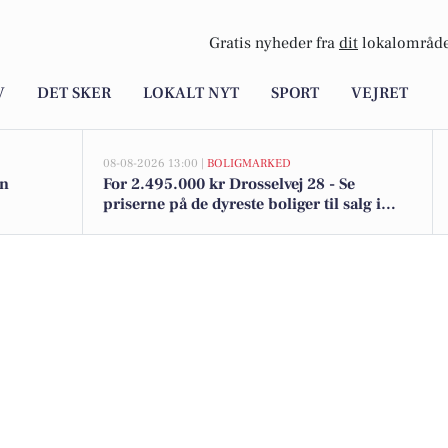
Gratis nyheder fra
dit
lokalområde
V
DET SKER
LOKALT NYT
SPORT
VEJRET
08-08-2026 13:00 |
BOLIGMARKED
en
For 2.495.000 kr Drosselvej 28 - Se
priserne på de dyreste boliger til salg i
Karise