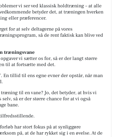
roblemer vi ser ved klassisk holdtræning – at alle
s vedkommende betyder det, at træningen hverken
ing eller præferencer.
get for at selv deltagerne på vores
ræningsprogram, så de rent faktisk kan blive ved
n træningsvane
opgaver vi sætter os for, så er der langt større
n til at fortsætte med det.
. En tillid til ens egne evner der opstår, når man
d.
træning til en vane? Jo, det betyder, at hvis vi
selv, så er der større chance for at vi også
nge bane.
ilfredsstillende.
tforløb har stort fokus på at synliggøre
rksom på, at de har rykket sig i en øvelse. At de