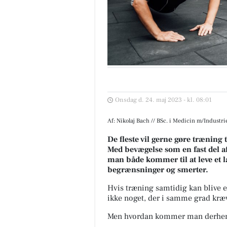
Onsdag d. 24. maj 2023 - kl. 08:01
Af: Nikolaj Bach // BSc. i Medicin m/Industr
De fleste vil gerne gøre træning 
Med bevægelse som en fast del af 
man både kommer til at leve et l
begrænsninger og smerter.
H
vis træning samtidig kan blive e
ikke noget, der i samme grad kræv
Men hvordan kommer man derhen,