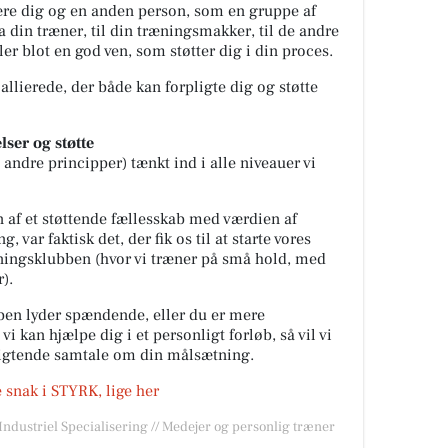
være dig og en anden person, som en gruppe af
ra din træner, til din træningsmakker, til de andre
 blot en god ven, som støtter dig i din proces.
 allierede, der både kan forpligte dig og støtte
lser og støtte
ndre principper) tænkt ind i alle niveauer vi
 af et støttende fællesskab med værdien af
, var faktisk det, der fik os til at starte vores
ingsklubben (hvor vi træner på små hold, med
).
en lyder spændende, eller du er mere
vi kan hjælpe dig i et personligt forløb, så vil vi
ligtende samtale om din målsætning.
e snak i STYRK, lige her
/Industriel Specialisering // Medejer og personlig træner