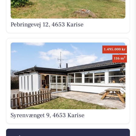
Pebringevej 12, 4653 Karise
1.495.000 kr
2
116 m
Syrenvænget 9, 4653 Karise