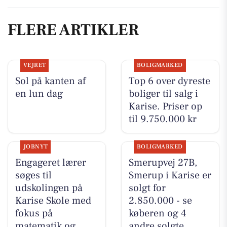
FLERE ARTIKLER
VEJRET
BOLIGMARKED
Sol på kanten af
Top 6 over dyreste
en lun dag
boliger til salg i
Karise. Priser op
til 9.750.000 kr
JOBNYT
BOLIGMARKED
Engageret lærer
Smerupvej 27B,
søges til
Smerup i Karise er
udskolingen på
solgt for
Karise Skole med
2.850.000 - se
fokus på
køberen og 4
matematik og
andre solgte