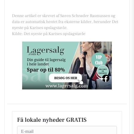
Denne artikel er skrevet af Søren Schrøder Rasmussen og
data er automatisk hentet fra eksterne kilder, herunder Det
nyeste på Karises opslagstavle.
Kilde: Det nyeste på Karises opslagstavle
Få lokale nyheder GRATIS
Email