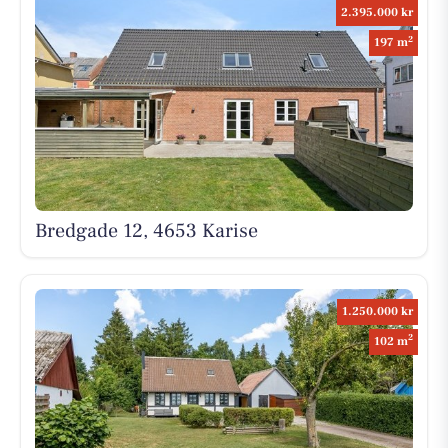
2.395.000 kr
2
197 m
Bredgade 12, 4653 Karise
1.250.000 kr
2
102 m