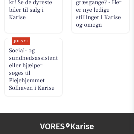
kr! Se de dyreste
græsgange? - Her
biler til salg i
er nye ledige
Karise
stillinger i Karise
og omegn
JOBNYT
Social- og
sundhedsassistent
eller hjælper
søges til
Plejehjemmet
Solhaven i Karise
VORES
Karise