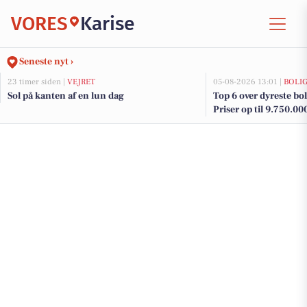
VORES
Karise
Seneste nyt ›
23 timer siden |
VEJRET
05-08-2026 13:01 |
BOLI
Sol på kanten af en lun dag
Top 6 over dyreste boli
Priser op til 9.750.00