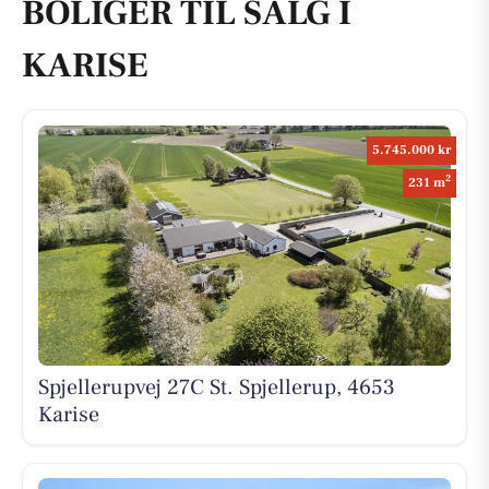
BOLIGER TIL SALG I
KARISE
5.745.000 kr
2
231 m
Spjellerupvej 27C St. Spjellerup, 4653
Karise