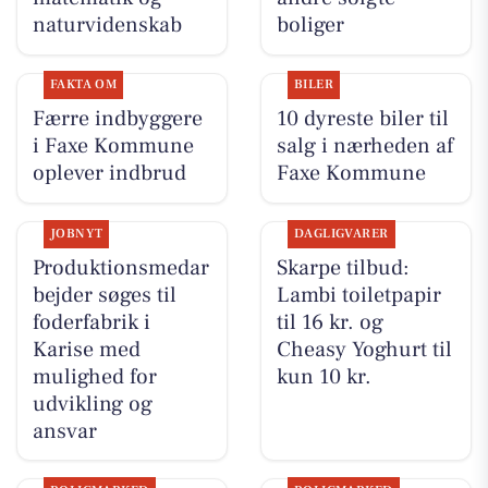
naturvidenskab
boliger
FAKTA OM
BILER
Færre indbyggere
10 dyreste biler til
i Faxe Kommune
salg i nærheden af
oplever indbrud
Faxe Kommune
JOBNYT
DAGLIGVARER
Produktionsmedar
Skarpe tilbud:
bejder søges til
Lambi toiletpapir
foderfabrik i
til 16 kr. og
Karise med
Cheasy Yoghurt til
mulighed for
kun 10 kr.
udvikling og
ansvar