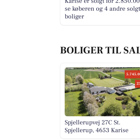
Karise er solgt for 2.850.00
se køberen og 4 andre solg
boliger
BOLIGER TIL SAL
5.745.0
2
Spjellerupvej 27C St.
Spjellerup, 4653 Karise