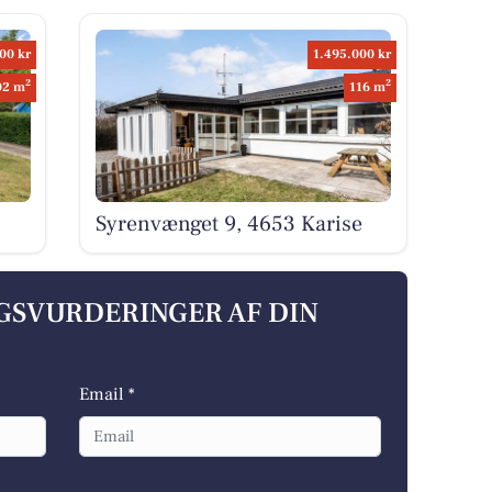
00 kr
1.495.000 kr
2
2
02 m
116 m
Syrenvænget 9, 4653 Karise
LGSVURDERINGER AF DIN
Email *