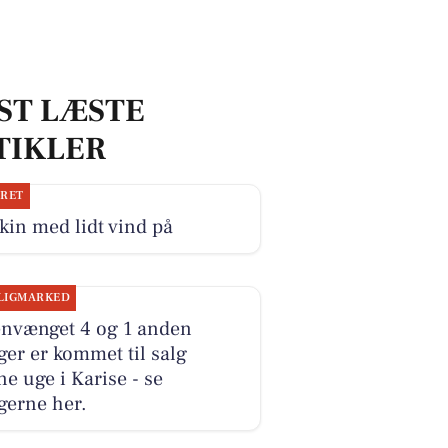
ST LÆSTE
TIKLER
JRET
kin med lidt vind på
LIGMARKED
envænget 4 og 1 anden
ger er kommet til salg
e uge i Karise - se
gerne her.