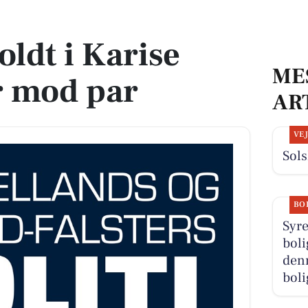
od par
oldt i Karise
ME
er mod par
AR
VE
Sols
BO
Syr
boli
denn
boli