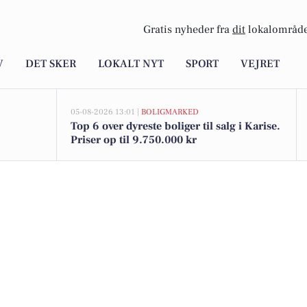
Gratis nyheder fra
dit
lokalområde
V
DET SKER
LOKALT NYT
SPORT
VEJRET
05-08-2026 13:01 |
BOLIGMARKED
Top 6 over dyreste boliger til salg i Karise.
Priser op til 9.750.000 kr