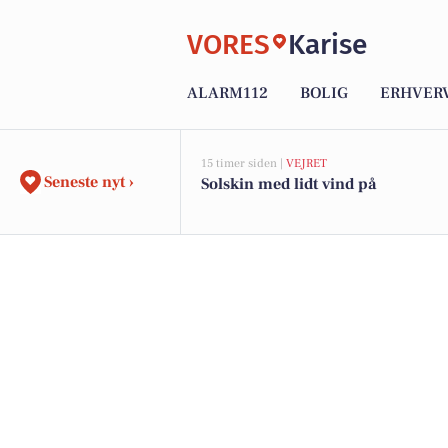
VORES
Karise
ALARM112
BOLIG
ERHVER
15 timer siden |
VEJRET
Seneste nyt ›
Solskin med lidt vind på