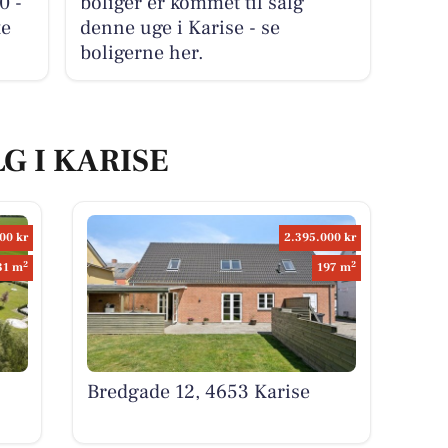
0 -
boliger er kommet til salg
te
denne uge i Karise - se
boligerne her.
G I KARISE
00 kr
2.395.000 kr
2
2
31 m
197 m
Bredgade 12, 4653 Karise