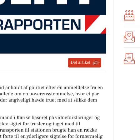
Del artikel
d anholdt af politiet efter en anmeldelse fra en
ndlede om en uoverensstemmelse, hvor et par
, der angiveligt havde truet med at stikke dem
e mand i Karise baseret på vidneforklaringer og
ev sigtet for trusler og taget med til
transporten til stationen brugte han en række
førte til en yderligere sigtelse for fornærmelig