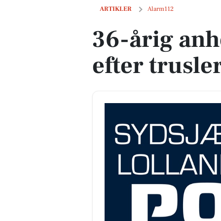
36-årig anholdt i Karise efter trusler m
ARTIKLER
Alarm112
36-årig anh
efter trusl