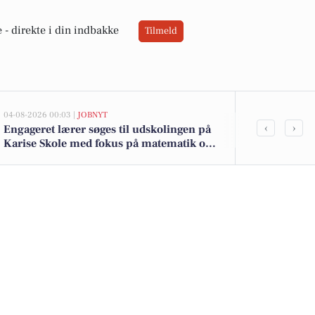
 -
direkte i din indbakke
Tilmeld
04-08-2026 00:03 |
JOBNYT
03-08-2026 12:2
‹
›
Engageret lærer søges til udskolingen på
Produktionsm
Karise Skole med fokus på matematik og
foderfabrik 
naturvidenskab
udvikling og