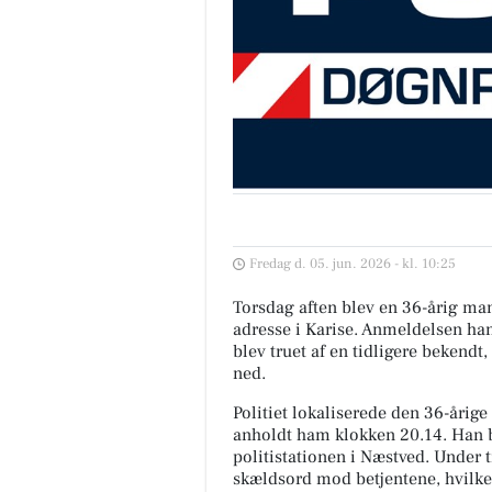
Fredag d. 05. jun. 2026 - kl. 10:25
Torsdag aften blev en 36-årig man
adresse i Karise. Anmeldelsen ha
blev truet af en tidligere bekendt
ned.
Politiet lokaliserede den 36-årig
anholdt ham klokken 20.14. Han bl
politistationen i Næstved. Under 
skældsord mod betjentene, hvilket 