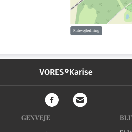
Rutevejledning
VORES
Karise
GENVEJE
BLI