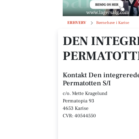
Den integrerede skovinstitution Per
ERHVERV
Børnehave i Karise
DEN INTEGR
PERMATOTTE
Kontakt Den integrerede
Permatotten S/I
c/o. Mette Kragelund
Permatopia 93
4653 Karise
CVR: 40544550