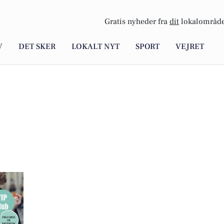
Gratis nyheder fra
dit
lokalområde
V
DET SKER
LOKALT NYT
SPORT
VEJRET