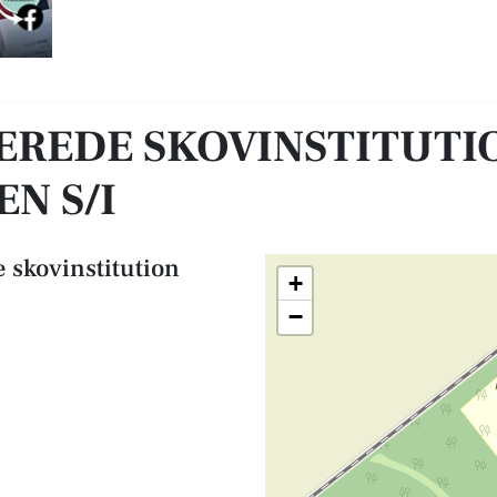
matotten S/I
EREDE SKOVINSTITUTI
N S/I
 skovinstitution
+
−