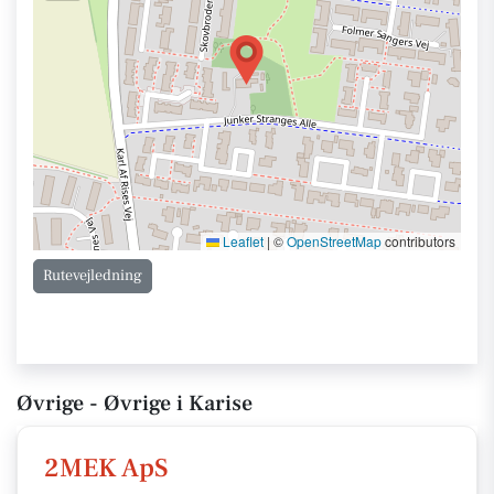
Leaflet
|
©
OpenStreetMap
contributors
Rutevejledning
Øvrige - Øvrige i Karise
2MEK ApS